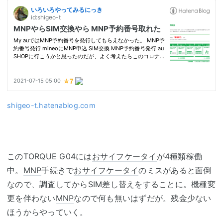
shigeo-t.hatenablog.com
このTORQUE G04には
おサイフケータイ
が4種類稼働
中。
MNP
手続きで
おサイフケータイ
のミスがあると面倒
なので、調査してからSIM差し替えをすることに。機種変
更を伴わない
MNP
なので何も無いはずだが。残金少ない
ほうからやっていく。