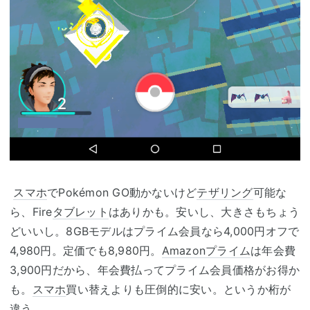
スマホ
でPokémon GO動かないけど
テザリング
可能な
ら、Fire
タブレット
はありかも。安いし、大きさもちょう
どいいし。8GBモデルはプライム会員なら4,000円オフで
4,980円。定価でも8,980円。
Amazonプライム
は年会費
3,900円だから、年会費払ってプライム会員価格がお得か
も。
スマホ
買い替えよりも圧倒的に安い。というか桁が
違う。