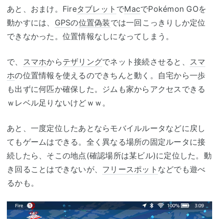
あと、おまけ。Fire
タブレット
で
Mac
でPokémon GOを
動かすには、
GPS
の
位置偽装
では一回こっきりしか定位
できなかった。位置情報なしになってしまう。
で、
スマホ
から
テザリング
でネット接続させると、
スマ
ホ
の位置情報を使えるのできちんと動く。自宅から一歩
も出ずに何匹か確保した。ジムも家からアクセスできる
ｗレベル足りないけどｗｗ。
あと、一度定位したあとならモバイルルータなどに戻し
てもゲームはできる。全く異なる場所の固定ルータに接
続したら、そこの地点(確認場所は某ビル)に定位した。動
き回ることはできないが、
フリースポット
などでも遊べ
るかも。