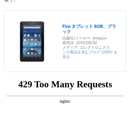
Fire タブレット 8GB、ブラ
ック
出版社/メーカー:
Amazon
発売日:
2015/09/30
メディア:
エレクトロニクス
この商品を含むブログ (26件) を
見る